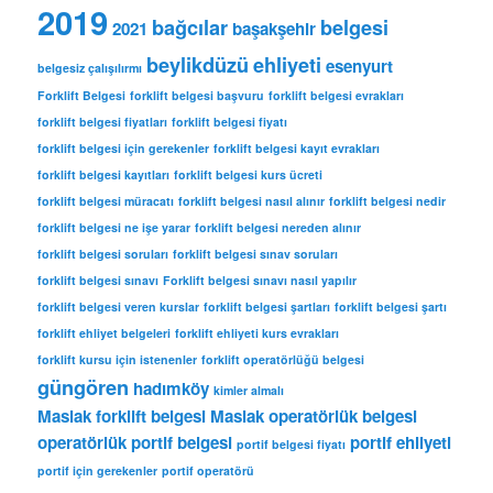
v
2019
bağcılar
belgesi
2021
başakşehir
l
e
beylikdüzü
ehliyeti
esenyurt
belgesiz çalışılırmı
r
Forklift Belgesi
forklift belgesi başvuru
forklift belgesi evrakları
forklift belgesi fiyatları
forklift belgesi fiyatı
forklift belgesi için gerekenler
forklift belgesi kayıt evrakları
forklift belgesi kayıtları
forklift belgesi kurs ücreti
forklift belgesi müracatı
forklift belgesi nasıl alınır
forklift belgesi nedir
forklift belgesi ne işe yarar
forklift belgesi nereden alınır
forklift belgesi soruları
forklift belgesi sınav soruları
forklift belgesi sınavı
Forklift belgesi sınavı nasıl yapılır
forklift belgesi veren kurslar
forklift belgesi şartları
forklift belgesi şartı
forklift ehliyet belgeleri
forklift ehliyeti kurs evrakları
forklift kursu için istenenler
forklift operatörlüğü belgesi
güngören
hadımköy
kimler almalı
Maslak forklift belgesi
Maslak operatörlük belgesi
operatörlük
portif belgesi
portif ehliyeti
portif belgesi fiyatı
portif için gerekenler
portif operatörü