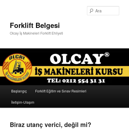
Ara
Forklift Belgesi
Olcay İş Makineleri Forklift Ehliyeti
Ana
Başlangıç
Forklift Eğitim ve Sınav Resimleri
Birincil
İkincil
menü
İletişim-Ulaşım
içeriğe
içeriğe
geç
geç
Biraz utanç verici, değil mi?