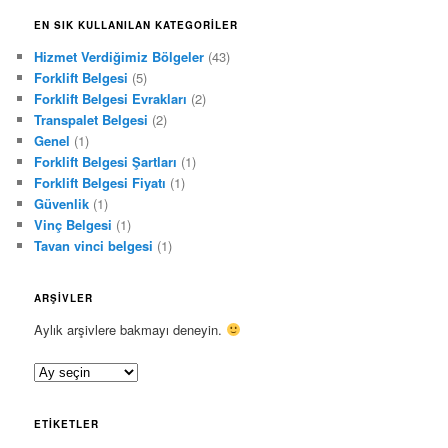
EN SIK KULLANILAN KATEGORILER
Hizmet Verdiğimiz Bölgeler
(43)
Forklift Belgesi
(5)
Forklift Belgesi Evrakları
(2)
Transpalet Belgesi
(2)
Genel
(1)
Forklift Belgesi Şartları
(1)
Forklift Belgesi Fiyatı
(1)
Güvenlik
(1)
Vinç Belgesi
(1)
Tavan vinci belgesi
(1)
ARŞIVLER
Aylık arşivlere bakmayı deneyin.
A
r
ş
ETIKETLER
i