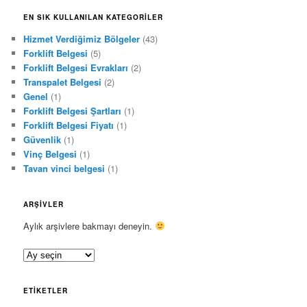
EN SIK KULLANILAN KATEGORILER
Hizmet Verdiğimiz Bölgeler
(43)
Forklift Belgesi
(5)
Forklift Belgesi Evrakları
(2)
Transpalet Belgesi
(2)
Genel
(1)
Forklift Belgesi Şartları
(1)
Forklift Belgesi Fiyatı
(1)
Güvenlik
(1)
Vinç Belgesi
(1)
Tavan vinci belgesi
(1)
ARŞIVLER
Aylık arşivlere bakmayı deneyin.
A
r
ş
ETIKETLER
i