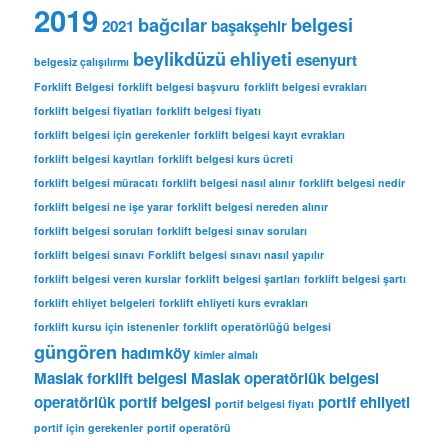
v
2019
bağcılar
belgesi
2021
başakşehir
l
e
beylikdüzü
ehliyeti
esenyurt
belgesiz çalışılırmı
r
Forklift Belgesi
forklift belgesi başvuru
forklift belgesi evrakları
forklift belgesi fiyatları
forklift belgesi fiyatı
forklift belgesi için gerekenler
forklift belgesi kayıt evrakları
forklift belgesi kayıtları
forklift belgesi kurs ücreti
forklift belgesi müracatı
forklift belgesi nasıl alınır
forklift belgesi nedir
forklift belgesi ne işe yarar
forklift belgesi nereden alınır
forklift belgesi soruları
forklift belgesi sınav soruları
forklift belgesi sınavı
Forklift belgesi sınavı nasıl yapılır
forklift belgesi veren kurslar
forklift belgesi şartları
forklift belgesi şartı
forklift ehliyet belgeleri
forklift ehliyeti kurs evrakları
forklift kursu için istenenler
forklift operatörlüğü belgesi
güngören
hadımköy
kimler almalı
Maslak forklift belgesi
Maslak operatörlük belgesi
operatörlük
portif belgesi
portif ehliyeti
portif belgesi fiyatı
portif için gerekenler
portif operatörü