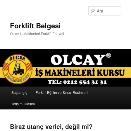
Ara
Forklift Belgesi
Olcay İş Makineleri Forklift Ehliyeti
Ana
Başlangıç
Forklift Eğitim ve Sınav Resimleri
Birincil
İkincil
menü
İletişim-Ulaşım
içeriğe
içeriğe
geç
geç
Biraz utanç verici, değil mi?